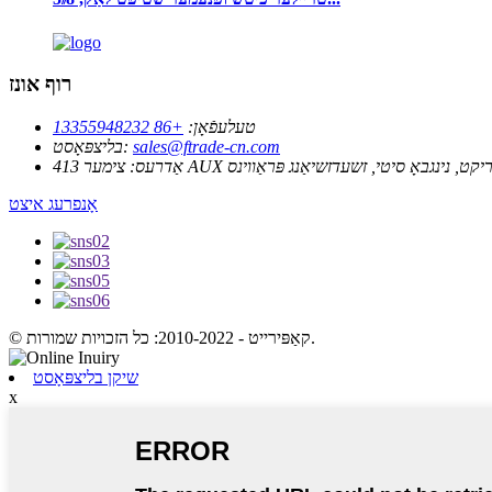
רוף אונז
טעלעפֿאָן:
+86 13355948232
sales@ftrade-cn.com
בליצפּאָסט:
אַדרעס:
אָנפרעג איצט
© קאַפּירייט - 2010-2022: כל הזכויות שמורות.
שיקן בליצפּאָסט
x