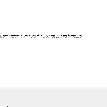
צימער 413 AUX סענטראַל בילדינג, נומ 757, רילי מיטל ראָוד, יינזשאָו דיסטריקט, נינגבאָ סיטי, זשעדזשיאַנג פּראַווינס