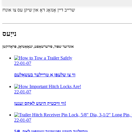
שרייב דיין אָנזאָג דאָ און שיקן עס צו אונדז
נייַעס
אונדזער שפּור, פירערשאַפט, יננאָאַטיאָן, פּראָדוקטן
22-01-07
ווי צו שלעפּן אַ טריילער בעשאָלעם
22-01-07
ווי וויכטיק היטש לאַקס זענען!
22-01-07
טריילער כיטש ופנעמער שטיפט לאַק, 5/8̸...