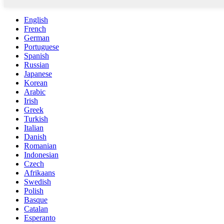
English
French
German
Portuguese
Spanish
Russian
Japanese
Korean
Arabic
Irish
Greek
Turkish
Italian
Danish
Romanian
Indonesian
Czech
Afrikaans
Swedish
Polish
Basque
Catalan
Esperanto