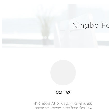
Ningbo Fo
אַדרעס
צימער 413 AUX סענטראַל בילדינג, נומ
757, רילי מיטל ראָוד, יינזשאָו דיסטריקט,