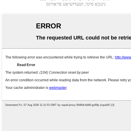
נינגבאָ סיטי, זשעדזשיאַנג פּראַווינס