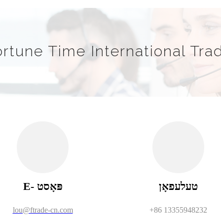
rtune Time International Trad
טעלעפאָן
E- פּאָסט
lou@ftrade-cn.com
+86 13355948232