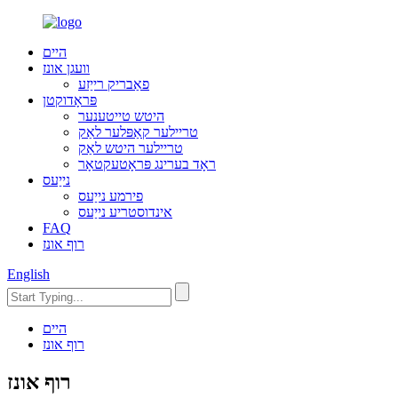
היים
וועגן אונז
פאַבריק רייַזע
פּראָדוקטן
היטש טייטענער
טריילער קאַפּלער לאַק
טריילער היטש לאַק
ראָד בערינג פּראָטעקטאָר
נייַעס
פירמע נייַעס
אינדוסטריע נייַעס
FAQ
רוף אונז
English
היים
רוף אונז
רוף אונז