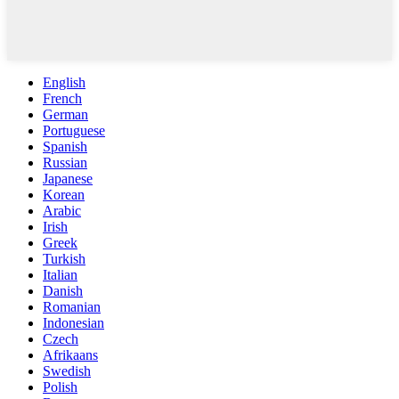
English
French
German
Portuguese
Spanish
Russian
Japanese
Korean
Arabic
Irish
Greek
Turkish
Italian
Danish
Romanian
Indonesian
Czech
Afrikaans
Swedish
Polish