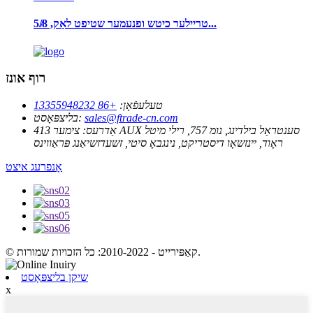
טריילער כיטש ופנעמער שטיפט לאַק, 5/8̸...
רוף אונז
טעלעפֿאָן:
+86 13355948232
sales@ftrade-cn.com
בליצפּאָסט:
אַדרעס:
צימער 413 AUX סענטראַל בילדינג, נומ 757, רילי מיטל
ראָוד, יינזשאָו דיסטריקט, נינגבאָ סיטי, זשעדזשיאַנג פּראַווינס
אָנפרעג איצט
© קאַפּירייט - 2010-2022: כל הזכויות שמורות.
שיקן בליצפּאָסט
x