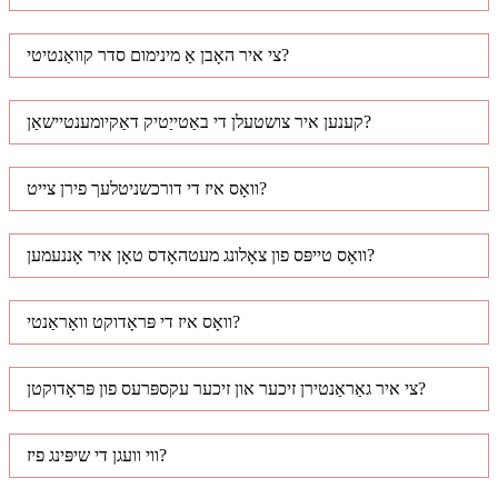
צי איר האָבן אַ מינימום סדר קוואַנטיטי?
קענען איר צושטעלן די באַטייַטיק דאַקיומענטיישאַן?
וואָס איז די דורכשניטלעך פירן צייט?
וואָס טייפּס פון צאָלונג מעטהאָדס טאָן איר אָננעמען?
וואָס איז די פּראָדוקט וואָראַנטי?
צי איר גאַראַנטירן זיכער און זיכער עקספּרעס פון פּראָדוקטן?
ווי וועגן די שיפּינג פיז?