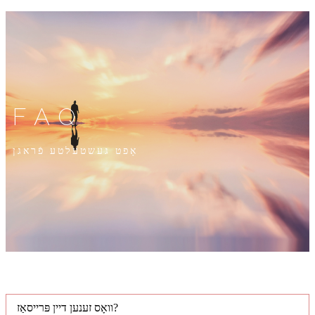
FAQ
אָפט געשטעלטע פֿראגן
וואָס זענען דיין פּרייסאַז?