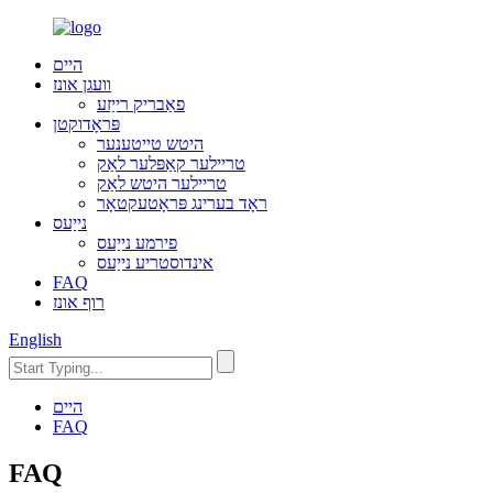
היים
וועגן אונז
פאַבריק רייַזע
פּראָדוקטן
היטש טייטענער
טריילער קאַפּלער לאַק
טריילער היטש לאַק
ראָד בערינג פּראָטעקטאָר
נייַעס
פירמע נייַעס
אינדוסטריע נייַעס
FAQ
רוף אונז
English
היים
FAQ
FAQ