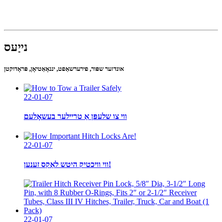
נייַעס
אונדזער שפּור, פירערשאַפט, יננאָאַטיאָן, פּראָדוקטן
22-01-07
ווי צו שלעפּן אַ טריילער בעשאָלעם
22-01-07
ווי וויכטיק היטש לאַקס זענען!
22-01-07